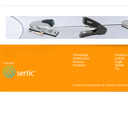
Homepage
Produtos
Institucional
Uniball
Notícias
Eagle
Copyright
Produtos
Stabilo
Cis
Comércio e importação de materiais escolares 