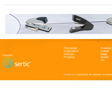
Homepage
Produtos
Institucional
Uniball
Notícias
Eagle
Copyright
Produtos
Stabilo
Cis
Comércio e importação de materiais escolares 